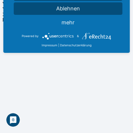
Vimeo
Ablehnen
YouTube
Xing
LinkedIn
mehr
©
2026 Alle Rechte vorbehalten | Technische Umsetzung durch
SANWALD IT
Sebastian Sanwald
Powered by
&
Impressum
|
Datenschutzerklärung