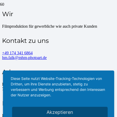
Wir
Filmproduktion für gewerbliche wie auch private Kunden
Kontakt zu uns
+49 174 341 6864
hm.falk@mhm-photoart.de
Adresse
Diese Seite nutzt Website-Tracking-Technologien von
Dritten, um ihre Dienste anzubieten, stetig zu
Ruhefeld 57
74594 Kreßberg
verbessern und Werbung entsprechend den Interessen
der Nutzer anzuzeigen.
Follow us
Akzeptieren
Facebook