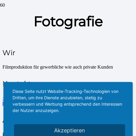
Fotografie
Wir
Filmproduktion für gewerbliche wie auch private Kunden
Kontakt zu uns
Diese Seite nutzt Website-Tracking-Technologien von
Dritten, um ihre Dienste anzubieten, stetig zu
+49 174 341 6864
hm.falk@mhm-photoart.de
verbessern und Werbung entsprechend den Interessen
der Nutzer anzuzeigen.
Adresse
Akzeptieren
Ruhefeld 57