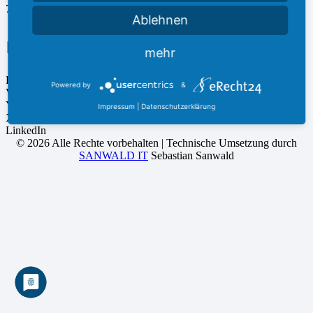
74594 Kreßberg
Ablehnen
Follow us
mehr
Facebook
Powered by
&
Vimeo
YouTube
Impressum
|
Datenschutzerklärung
Xing
LinkedIn
©
2026 Alle Rechte vorbehalten | Technische Umsetzung durch
SANWALD IT
Sebastian Sanwald