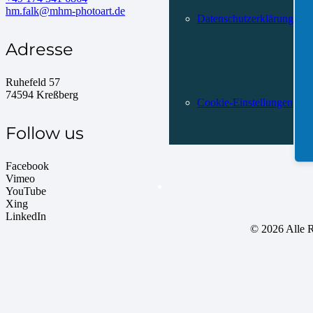
hm.falk@mhm-photoart.de
Datenschutzerklärung
Adresse
Ruhefeld 57
74594 Kreßberg
Cookie-Einstellungen
Follow us
Facebook
Vimeo
YouTube
Xing
LinkedIn
©
2026 Alle 