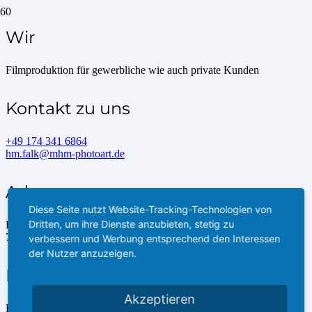
Wir
Filmproduktion für gewerbliche wie auch private Kunden
Kontakt zu uns
+49 174 341 6864
hm.falk@mhm-photoart.de
Adresse
Diese Seite nutzt Website-Tracking-Technologien von
Dritten, um ihre Dienste anzubieten, stetig zu
Ruhefeld 57
74594 Kreßberg
verbessern und Werbung entsprechend den Interessen
der Nutzer anzuzeigen.
Follow us
Akzeptieren
Facebook