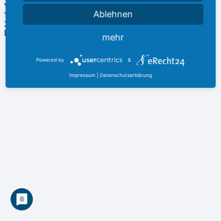
Vimeo
Ablehnen
YouTube
Xing
LinkedIn
mehr
©
2026 Alle Rechte vorbehalten | Technische Umsetzung durch
SANWALD IT
Sebastian Sanwald
Powered by
&
Impressum
|
Datenschutzerklärung